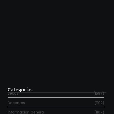
Hace falta moverse más
agosto 6, 2026
Para estudiar en España
agosto 6, 2026
Categorías
Becas
(1597)
Docentes
(1192)
Información General
(1107)