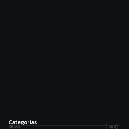
Financiamiento universitario: hay que cumplir la ley
agosto 7, 2026
Estudia con beca en el Reino Unido
agosto 7, 2026
Categorías
Becas
(1598)