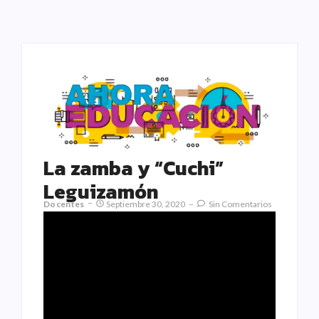
La zamba y “Cuchi”
Leguizamón
Docentes
Septiembre 30, 2020
Sin Comentarios