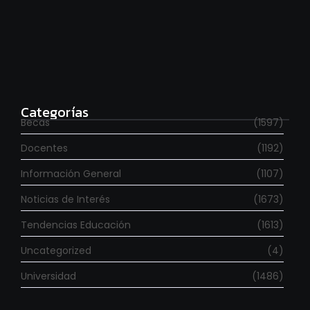
Para estudiar en España
agosto 6, 2026
Categorías
Becas
(1597)
Docentes
(1192)
Información General
(1107)
Noticias de Interés
(1673)
Tendencias Educación
(1613)
Uncategorized
(4)
Universidad
(1486)