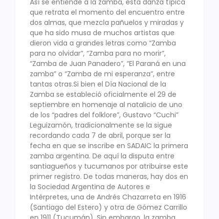
Así se entiende a la zamba, esta danza típica
que retrata el momento del encuentro entre
dos almas, que mezcla pañuelos y miradas y
que ha sido musa de muchos artistas que
dieron vida a grandes letras como “Zamba
para no olvidar”, “Zamba para no morir”,
“Zamba de Juan Panadero”, “El Paraná en una
zamba” o “Zamba de mi esperanza”, entre
tantas otras.Si bien el Día Nacional de la
Zamba se estableció oficialmente el 29 de
septiembre en homenaje al natalicio de uno
de los “padres del folklore”, Gustavo “Cuchi”
Leguizamón, tradicionalmente se la sigue
recordando cada 7 de abril, porque ser la
fecha en que se inscribe en SADAIC la primera
zamba argentina. De aquí la disputa entre
santiagueños y tucumanos por atribuirse este
primer registro. De todas maneras, hay dos en
la Sociedad Argentina de Autores e
Intérpretes, una de Andrés Chazarreta en 1916
(Santiago del Estero) y otra de Gómez Carrillo
en 1911 (Tucumán). Sin embargo, la zamba