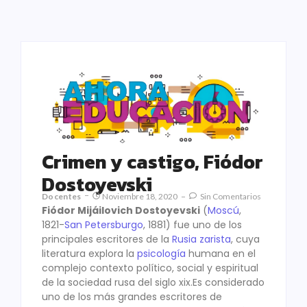
Crimen y castigo, Fiódor
Dostoyevski
Docentes
Noviembre 18, 2020
Sin Comentarios
Fiódor Mijáilovich Dostoyevski
(
Moscú
,
1821-
San Petersburgo
, 1881) fue uno de los
principales escritores de la
Rusia zarista
, cuya
literatura explora la
psicología
humana en el
complejo contexto político, social y espiritual
de la sociedad rusa del siglo xix.Es considerado
uno de los más grandes escritores de