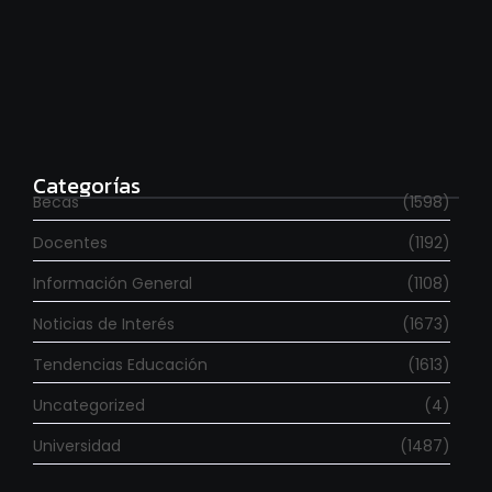
Estudia con beca en el Reino Unido
agosto 7, 2026
Categorías
Becas
(1598)
Docentes
(1192)
Información General
(1108)
Noticias de Interés
(1673)
Tendencias Educación
(1613)
Uncategorized
(4)
Universidad
(1487)