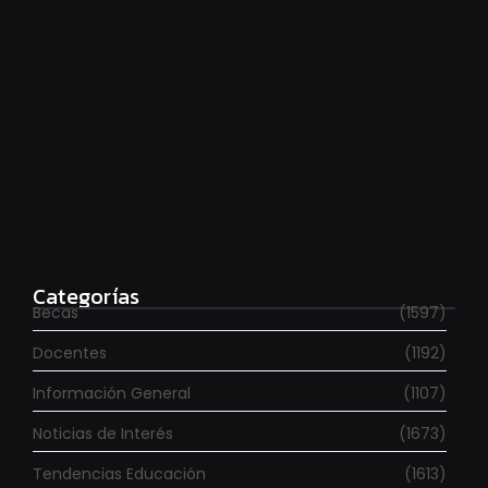
Para estudiar en España
agosto 6, 2026
Categorías
Becas
(1597)
Docentes
(1192)
Información General
(1107)
Noticias de Interés
(1673)
Tendencias Educación
(1613)