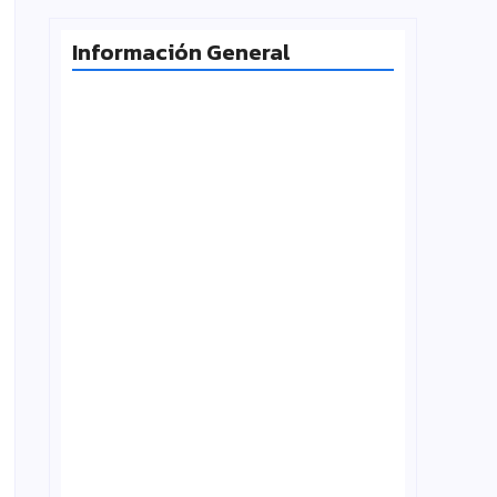
Información General
Radiografía de las juventudes
argentinas: un estudio sobre
expectativas, tecnología y participación
agosto 7, 2026