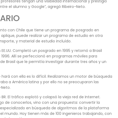
 profesores tengan una visibilidad internacional y prestigio
entre el alumno y Google”, agregó Ribeiro-Neto.
NARIO
 junto con Chile que tiene un programa de posgrado en
 aplique, puede realizar un programa de estudio en otra
nsporte, y material de estudio incluído.
EE.UU. Completó un posgrado en 1995 y retornó a Brasil
 1996. Allí se perfeccionó en programas móviles para
de Brasil que le permitía investigar durante tres años y un
se hará con ella es lo difícil. Realizamos un motor de búsqueda
raba a América latina y por ello no se preocuparon las
-Neto.
. El tráfico explotó y colapsó la vieja red de Internet.
go de conocerlos, vino con una propuesta: convertir la
 especializado en búsqueda de algoritmos de la plataforma
 el mundo. Hoy tienen más de 100 ingenieros trabajando, con