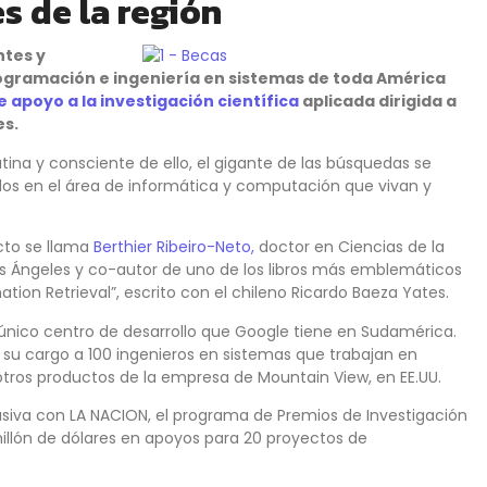
s de la región
tes y
ogramación e ingeniería en sistemas de toda América
apoyo a la investigación científica
aplicada dirigida a
es.
ina y consciente de ello, el gigante de las búsquedas se
dos en el área de informática y computación que vivan y
cto se llama
Berthier Ribeiro-Neto,
doctor en Ciencias de la
os Ángeles y co-autor de uno de los libros más emblemáticos
ion Retrieval”, escrito con el chileno Ricardo Baeza Yates.
el único centro de desarrollo que Google tiene en Sudamérica.
 a su cargo a 100 ingenieros en sistemas que trabajan en
ros productos de la empresa de Mountain View, en EE.UU.
usiva con LA NACION, el programa de Premios de Investigación
illón de dólares en apoyos para 20 proyectos de