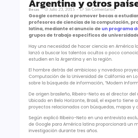
Argentina y otros paíse
Julio 23, 2015
Sin Comentarios
Becas
Google comenzó a promover becas a estudian
profesores de ciencias de la computación, pr
latina, mediante el anuncio de
un programa de 
grupos de trabajo específicos de universidad
Hay una necesidad de hacer ciencia en América lat
lanzó a buscar los talentos ocultos o poco conoci
estudien en la Argentina y en la región.
El hombre detrás del ambicioso y novedoso proye
Computación de la Universidad de California en L
sobre la búsqueda de información, “Modern Informat
De origen brasileño, Ribeiro-Neto es el director d
Ubicado en Belo Horizonte, Brasil, el experto tiene
proyectos relacionados con búsquedas, mapas y ot
Según explicó Ribeiro-Neto en una entrevista excl
de Google para América latina proporcionará un m
investigación durante tres años.