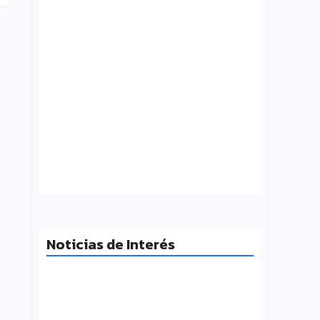
Tensión con el Gobierno: CTERA va al
paro el 3 de agosto por el FONID y los
salarios
julio 31, 2026
Noticias de Interés