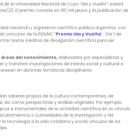
al de la Universidad Nacional de Cuyo “Ida y Vuelta”: estará
bre/22. El premio consiste en 80 mil pesos y la publicación de
idad nacional u organismo científico público argentino, con
del concurso de la EDIUNC “
Premio Ida y Vuelta
“. Del 1 de
ntar textos inéditos de divulgación científica para ser
s áreas del conocimiento,
elaborados por especialistas y
er y transferir investigaciones de interés social y cultural a
teresan en distintas temáticas disciplinares.
ordan saberes propios de la cultura contemporánea, de
, así como perspectivas y análisis originales. Por ejemplo,
cos e instrumentales de la actividad científica en su vínculo
escubrimientos o curiosidades de la investigación y las
 la tecnología a la vida cotidiana y social; vínculos de los
des.