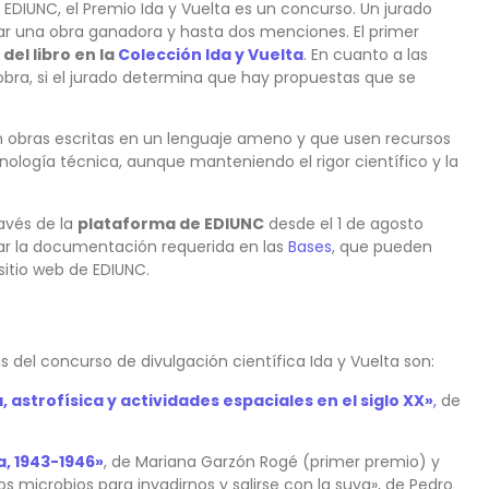
 EDIUNC, el Premio Ida y Vuelta es un concurso. Un jurado
ar una obra ganadora y hasta dos menciones. El primer
del libro en la
Colección Ida y Vuelta
. En cuanto a las
obra, si el jurado determina que hay propuestas que se
ran obras escritas en un lenguaje ameno y que usen recursos
minología técnica, aunque manteniendo el rigor científico y la
ravés de la
plataforma de EDIUNC
desde el 1 de agosto
ar la documentación requerida en las
Bases
, que pueden
sitio web de EDIUNC.
s del concurso de divulgación científica Ida y Vuelta son:
astrofísica y actividades espaciales en el siglo XX»
,
de
, 1943-1946»
, de Mariana Garzón Rogé (primer premio) y
 microbios para invadirnos y salirse con la suya», de Pedro