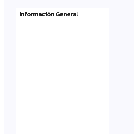
Información General
Milei desafía la Corte y las
universidades vuelven a la calle
agosto 4, 2026