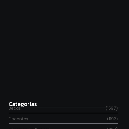
Hace falta moverse más
agosto 6, 2026
Para estudiar en España
agosto 6, 2026
Categorías
Becas
(1597)
Docentes
(1192)