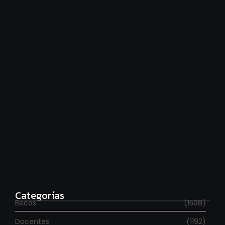
Financiamiento universitario: hay que cumplir la ley
agosto 7, 2026
Estudia con beca en el Reino Unido
agosto 7, 2026
Categorías
Becas
(1598)
Docentes
(1192)