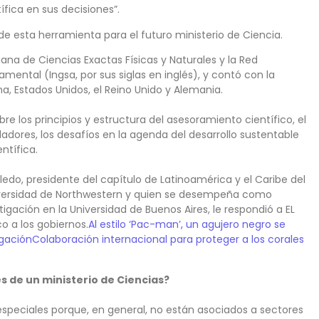
ífica en sus decisiones”.
de esta herramienta para el futuro ministerio de Ciencia.
na de Ciencias Exactas Físicas y Naturales y la Red
ental (Ingsa, por sus siglas en inglés), y contó con la
a, Estados Unidos, el Reino Unido y Alemania.
e los principios y estructura del asesoramiento científico, el
ladores, los desafíos en la agenda del desarrollo sustentable
ntífica.
eledo, presidente del capítulo de Latinoamérica y el Caribe del
niversidad de Northwestern y quien se desempeña como
stigación en la Universidad de Buenos Aires, le respondió a EL
o a los gobiernos.
Al estilo ‘Pac-man’, un agujero negro se
igación
Colaboración internacional para proteger a los corales
es de un ministerio de Ciencias?
 especiales porque, en general, no están asociados a sectores