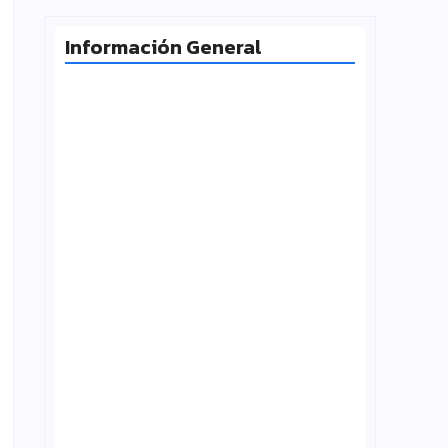
Información General
Radiografía de las juventudes
argentinas: un estudio sobre
expectativas, tecnología y participación
agosto 7, 2026