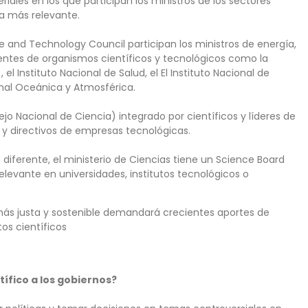
iales en los que participan los ministros de los sectores
a más relevante.
ce and Technology Council participan los ministros de energía,
dentes de organismos científicos y tecnológicos como la
el Instituto Nacional de Salud, el El Instituto Nacional de
onal Oceánica y Atmosférica.
jo Nacional de Ciencia) integrado por científicos y líderes de
s y directivos de empresas tecnológicas.
diferente, el ministerio de Ciencias tiene un Science Board
levante en universidades, institutos tecnológicos o
d más justa y sostenible demandará crecientes aportes de
os científicos
ífico a los gobiernos?