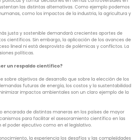
 políticas y tomar decisiones en temas controversiales en
sustentan las distintas alternativas. Como ejemplo podemos
umanas, como los impactos de la industria, la agricultura y
d más justa y sostenible demandará crecientes aportes de
os científicos. Sin embargo, la aplicación de los avances de
ceso lineal ni está desprovisto de polémicas y conflictos. La
iones políticas.
er un respaldo científico?
sobre objetivos de desarrollo que sobre la elección de los
emandas futuras de energía, los costos y la sustentabilidad
minimizar impactos ambientales son un claro ejemplo de la
sido encarada de distintas maneras en los países de mayor
nismos para facilitar el asesoramiento científico en las
n el poder ejecutivo como en el legislativo.
onocimiento, la experiencia los desafíos y las complejidades