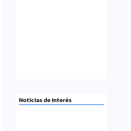
¿Qué es folklore?, Carlos Molinero
agosto 3, 2026
Noticias de Interés