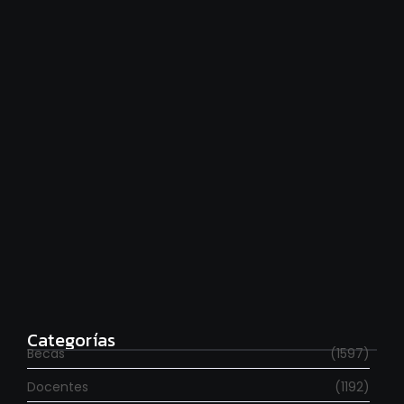
Hace falta moverse más
agosto 6, 2026
Para estudiar en España
agosto 6, 2026
Categorías
Becas
(1597)
Docentes
(1192)