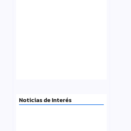
Tensión con el Gobierno: CTERA va al
paro el 3 de agosto por el FONID y los
salarios
julio 31, 2026
Noticias de Interés