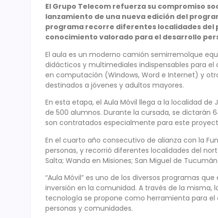
El Grupo Telecom refuerza su compromiso soci
lanzamiento de una nueva edición del program
programa recorre diferentes localidades del p
conocimiento valorado para el desarrollo pers
El aula es un moderno camión semirremolque equi
didácticos y multimediales indispensables para el 
en computación (Windows, Word e Internet) y otro
destinados a jóvenes y adultos mayores.
En esta etapa, el Aula Móvil llega a la localidad d
de 500 alumnos. Durante la cursada, se dictarán 6
son contratados especialmente para este proyect
En el cuarto año consecutivo de alianza con la Fu
personas, y recorrió diferentes localidades del n
Salta; Wanda en Misiones; San Miguel de Tucumán 
“Aula Móvil” es uno de los diversos programas que 
inversión en la comunidad. A través de la misma, la
tecnología se propone como herramienta para el des
personas y comunidades.