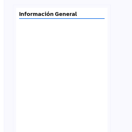
Información General
Milei desafía la Corte y las
universidades vuelven a la calle
agosto 4, 2026