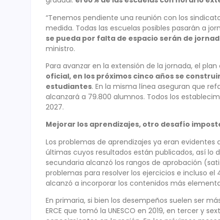
gradual:
el 60% de las escuelas con horario ext
“Tenemos pendiente una reunión con los sindicato
medida. Todas las escuelas posibles pasarán a jo
se pueda por falta de espacio serán de jornad
ministro.
Para avanzar en la extensión de la jornada, el pla
oficial, en los próximos cinco años se constru
estudiantes
. En la misma línea aseguran que ref
alcanzará a 79.800 alumnos. Todos los establecimi
2027.
Mejorar los aprendizajes, otro desafío impos
Los problemas de aprendizajes ya eran evidentes a
últimas cuyos resultados están publicados, así lo 
secundaria alcanzó los rangos de aprobación (sat
problemas para resolver los ejercicios e incluso el 
alcanzó a incorporar los contenidos más elemental
En primaria, si bien los desempeños suelen ser má
ERCE que tomó la UNESCO en 2019, en tercer y sext