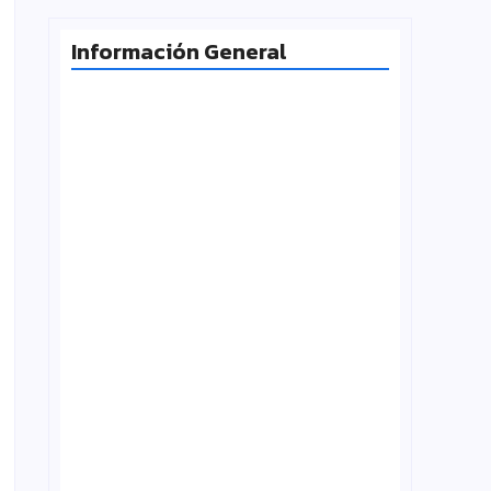
Información General
Milei desafía la Corte y las
universidades vuelven a la calle
agosto 4, 2026