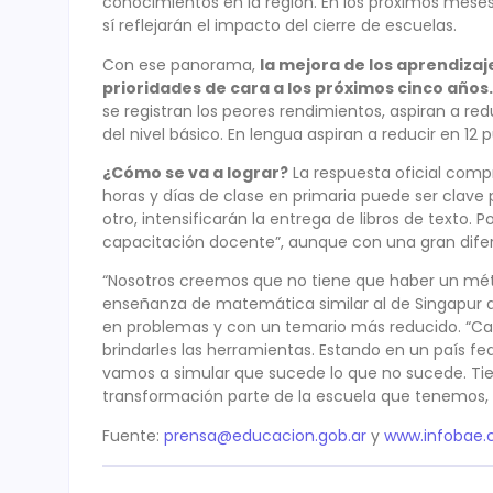
conocimientos en la región. En los próximos meses,
sí reflejarán el impacto del cierre de escuelas.
Con ese panorama,
la mejora de los aprendizaj
prioridades de cara a los próximos cinco años.
se registran los peores rendimientos, aspiran a re
del nivel básico. En lengua aspiran a reducir en 12 p
¿Cómo se va a lograr?
La respuesta oficial compr
horas y días de clase en primaria puede ser clave
otro, intensificarán la entrega de libros de texto
capacitación docente”, aunque con una gran difer
“Nosotros creemos que no tiene que haber un mét
enseñanza de matemática similar al de Singapur q
en problemas y con un temario más reducido. “Ca
brindarles las herramientas. Estando en un país fe
vamos a simular que sucede lo que no sucede. Tie
transformación parte de la escuela que tenemos, 
Fuente:
prensa@educacion.gob.ar
y
www.infobae