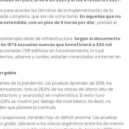
endido en 2023, el 80% en 2025 y el 100% recién en 2027.
s para acordar los términos de la implementación de la
rnada completa, que son de ocho horas.
En aquellas que no
a extendida, con un piso de 5 horas por día
”, precisó el
n contempla obras de infraestructura.
Según el documento
irán 1674 escuelas nuevas que beneficiará a 420 mil
accionarán 798 edificios en funcionamiento, lo cual
entos, urbanos y rurales, estarían conectados a internet en
tergable
ntes de la pandemia. Las pruebas Aprender de 2019, las
demuestran. Solo el 28,6% de los chicos de último año de
isfactorio y avanzado) en matemática. El resto tuvo
42,8% se mostró por debajo del nivel básico. Es decir, no
es que plantea la currícula.
s auspiciosos, también hay un déficit enorme. Las pruebas
o grado, ubicaron a los chicos argentinos entre los de menos