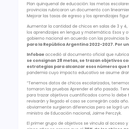
Plan quinquenal de educación: las metas escolares 
provincias rubricaron un documento con lineamien
Mejorar las tasas de egreso y los aprendizajes figur
Aumentar la cantidad de chicos en salas de 3 y 4, 
los aprendizajes en lengua y matemática. Esos y o
gobierno nacional en acuerdo con las provincias ba
para la República Argentina 2022-2027. Por un
Infobae
accedió al documento oficial que rubrica
se consignan 28 metas, se trazan objetivos co
estrategias para alcanzar esos números que 
pandemia cuyo impacto educativo se asume dra
“Tenemos datos de chicos escolarizados, tenemos el
tomaron las pruebas Aprender el año pasado. Ten
para trazar objetivos cuantificados como lo debe t
revisarán y llegado el caso se corregirán cada año.
obviamente surgieron diferencias pero se logró u
ministro de Educación nacional, Jaime Perczyk.
El primer grupo de objetivos se vincula al acceso 