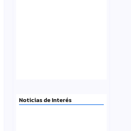
Tensión con el Gobierno: CTERA va al
paro el 3 de agosto por el FONID y los
salarios
julio 31, 2026
Noticias de Interés