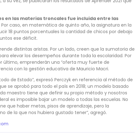
 a su vez, se publicarán los resultados de Aprender 2021 que
es en las materias troncales fue incluida entre las
Por caso, en matemática de quinto año, la asignatura en la
ducir 18 puntos porcentuales la cantidad de chicos por debajo
untos ese déficit.
ende distintas aristas. Por un lado, creen que la sumatoria de
 para elevar los desempeños durante toda la escolaridad. Por
. Por último, emprenderán una “oferta muy fuerte de
encia con la gestión educativa de Mauricio Macri.
odo de Estado”, expresó Perczyk en referencia al método de
ue se aprobó para todo el país en 2018; un modelo basado
da maestro tiene que definir su propio método y nosotros
deral es imposible bajar un modelo a todas las escuelas. No
ne que haber metas, pisos de aprendizaje, pero la
no de la que nos hubiera gustado tener”, agregó.
.com