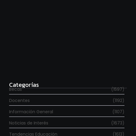
Para estudiar en España
agosto 6, 2026
Categorías
Becas
(1597)
Docentes
(1192)
Información General
(1107)
Noticias de Interés
(1673)
Tendencias Educación
(1613)