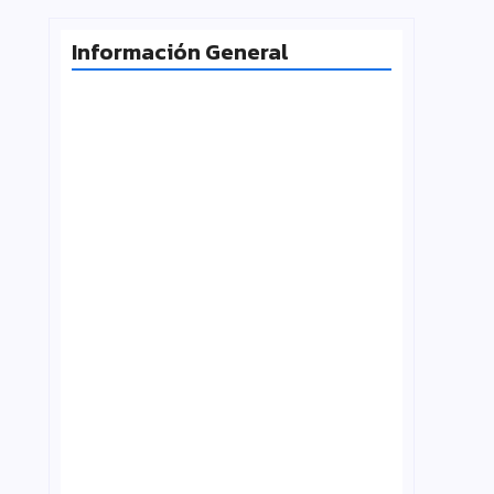
Información General
Milei desafía la Corte y las
universidades vuelven a la calle
agosto 4, 2026