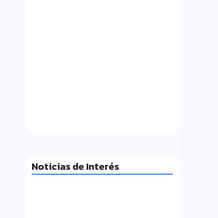
Tensión con el Gobierno: CTERA va al
paro el 3 de agosto por el FONID y los
salarios
julio 31, 2026
Noticias de Interés