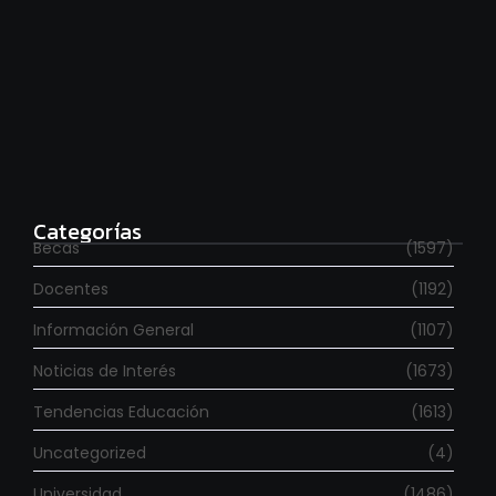
Para estudiar en España
agosto 6, 2026
Categorías
Becas
(1597)
Docentes
(1192)
Información General
(1107)
Noticias de Interés
(1673)
Tendencias Educación
(1613)
Uncategorized
(4)
Universidad
(1486)