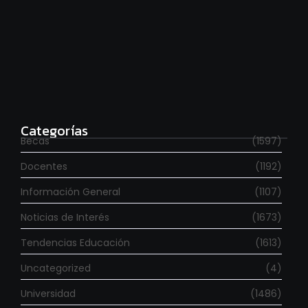
Para estudiar en España
agosto 6, 2026
Categorías
Becas
(1597)
Docentes
(1192)
Información General
(1107)
Noticias de Interés
(1673)
Tendencias Educación
(1613)
Uncategorized
(4)
Universidad
(1486)