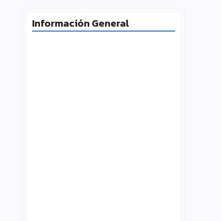
Información General
Radiografía de las juventudes
argentinas: un estudio sobre
expectativas, tecnología y participación
agosto 7, 2026