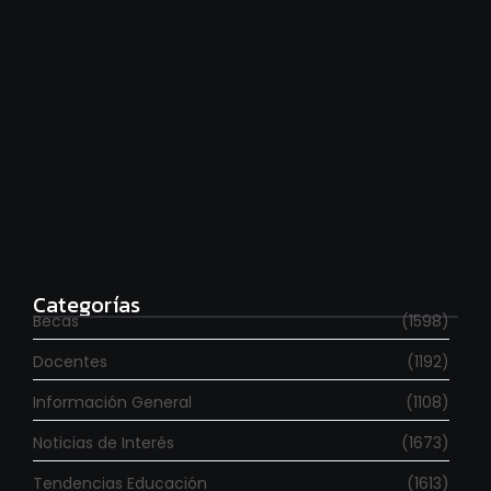
Estudia con beca en el Reino Unido
agosto 7, 2026
Categorías
Becas
(1598)
Docentes
(1192)
Información General
(1108)
Noticias de Interés
(1673)
Tendencias Educación
(1613)