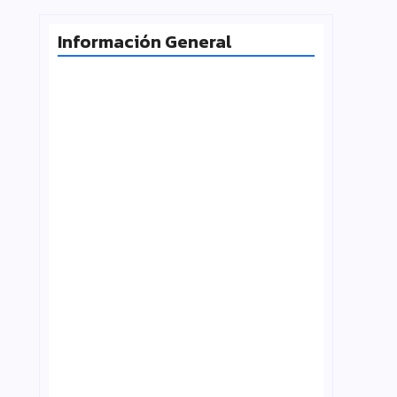
Información General
Radiografía de las juventudes
argentinas: un estudio sobre
expectativas, tecnología y participación
agosto 7, 2026