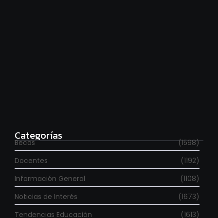
Estudia con beca en el Reino Unido
agosto 7, 2026
Categorías
Becas
(1598)
Docentes
(1192)
Información General
(1108)
Noticias de Interés
(1673)
Tendencias Educación
(1613)