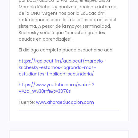
por ECO/MEDIOS la AM 1220, el especialista
Marcelo Krichesky analizó el reciente informe
de la ONG “Argentinos por la Educación”,
reflexionando sobre los desafíos actuales del
sistema. A pesar de la mayor terminalidad,
Krichesky señaló que “persisten grandes
deudas en aprendizajes”.
El diálogo completo puede escucharse acá:
https://radiocut.fm/audiocut/
marcelo-
krichesky-estamos-
logrando-mas-
estudiantes-
finalicen-secundaria/
https://www.youtube.com/watch?
v=Zc_WS30rrfI&t=3078s
Fuente:
www.ahoraeducacion.com