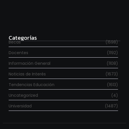
Estudia con beca en el Reino Unido
agosto 7, 2026
Categorías
Becas
(1598)
Docentes
(1192)
Información General
(1108)
Noticias de Interés
(1673)
Tendencias Educación
(1613)
Uncategorized
(4)
Universidad
(1487)