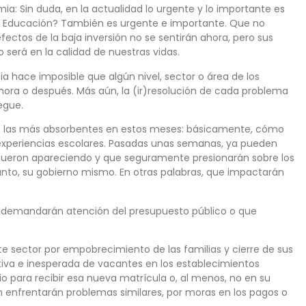
a: Sin duda, en la actualidad lo urgente y lo importante es
con Educación? También es urgente e importante. Que no
fectos de la baja inversión no se sentirán ahora, pero sus
será en la calidad de nuestras vidas.
a hace imposible que algún nivel, sector o área de los
hora o después. Más aún, la (ir)resolución de cada problema
egue.
n las más absorbentes en estos meses: básicamente, cómo
 experiencias escolares. Pasadas unas semanas, ya pueden
 fueron apareciendo y que seguramente presionarán sobre los
tanto, su gobierno mismo. En otras palabras, que impactarán
ue demandarán atención del presupuesto público o que
e sector por empobrecimiento de las familias y cierre de sus
iva e inesperada de vacantes en los establecimientos
io para recibir esa nueva matrícula o, al menos, no en su
n enfrentarán problemas similares, por moras en los pagos o