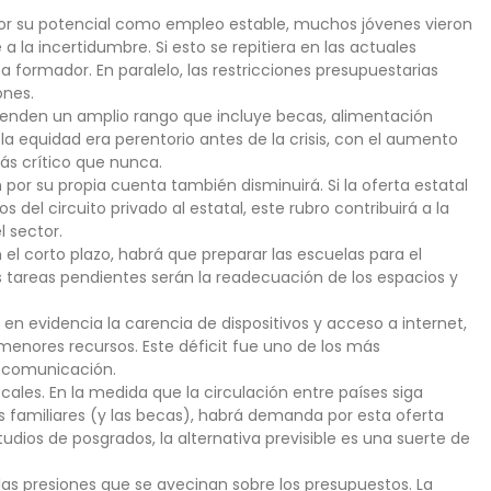
por su potencial como empleo estable, muchos jóvenes vieron
 la incertidumbre. Si esto se repitiera en las actuales
a formador. En paralelo, las restricciones presupuestarias
ones.
prenden un amplio rango que incluye becas, alimentación
de la equidad era perentorio antes de la crisis, con el aumento
ás crítico que nunca.
por su propia cuenta también disminuirá. Si la oferta estatal
del circuito privado al estatal, este rubro contribuirá a la
l sector.
n el corto plazo, habrá que preparar las escuelas para el
es tareas pendientes serán la readecuación de los espacios y
o en evidencia la carencia de dispositivos y acceso a internet,
menores recursos. Este déficit fue uno de los más
 comunicación.
ales. En la medida que la circulación entre países siga
os familiares (y las becas), habrá demanda por esta oferta
udios de posgrados, la alternativa previsible es una suerte de
 las presiones que se avecinan sobre los presupuestos. La