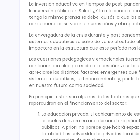
La inversión educativa en tiempos de post-pandemi
la inversión pública en Salud. ¿Y la relacionada 
tenga la misma prensa se debe, quizás, a que los e
consecuencias se verán en unos años y el impacto 
La envergadura de la crisis durante y post pandemi
sistemas educativos se salve de verse afectado a
impactará en la estructura que este período nos l
Las cuestiones pedagógicas y emocionales fuero
continuar con algo parecido a la enseñanza y las
apreciarse los distintos factores emergentes que
sistemas educativos, su financiamiento y, por lo 
en nuestro futuro como sociedad.
En principio, estos son algunos de los factores q
repercutirán en el financiamiento del sector:
La educación privada. El achicamiento de est
escuelas derivará en una demanda significat
públicos. A priori, no parece que habrá espac
totalidad. Las universidades privadas tambié