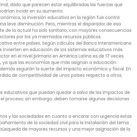
inal, dado que parecen estar equilibradas las fuerzas que
podrían incidir en su aumento.
conómica, la inversión educativa en la región fue contra
ó una leve disminución. Pero, mientras el disparador de esa
e de la actual ha sido sanitario, con mayores consecuencias
sectores por los ya mermados recursos públicos.
ativa entre países. Según cálculos del Banco Interamericano
más invierten en educación de los sistemas educativos más
ctor en el nivel primario en América Latina es de 17 veces.
á, ya que las economías que más asignan a educación
demás seguirán la suerte del impacto económico y fiscal. En
érdida de competitividad de unos países respecto a otros.
s educativos que puedan quedar a salvo de los impactos de
 el proceso; sin embargo, deben tomarse algunas decisiones
ernos y las sociedades en cuanto a encarar con urgencia estas
mpañamiento de la sociedad civil para la instalación del tema
s y búsqueda de mayores recursos y una mejor asignación de la