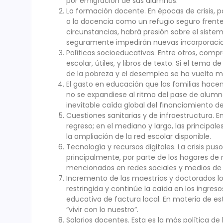
por emigración de sus alumnos.
La formación docente. En épocas de crisis, 
a la docencia como un refugio seguro frente a
circunstancias, habrá presión sobre el sistem
seguramente impedirán nuevas incorporaci
Políticas socioeducativas. Entre otros, com
escolar, útiles, y libros de texto. Si el tema 
de la pobreza y el desempleo se ha vuelto m
El gasto en educación que las familias hacen 
no se expandiese al ritmo del pase de alumnos 
inevitable caída global del financiamiento de
Cuestiones sanitarias y de infraestructura. E
regreso; en el mediano y largo, las principal
la ampliación de la red escolar disponible.
Tecnología y recursos digitales. La crisis pus
principalmente, por parte de los hogares de 
mencionados en redes sociales y medios de
Incremento de las maestrías y doctorados loc
restringida y continúe la caída en los ingres
educativa de factura local. En materia de est
“vivir con lo nuestro”.
Salarios docentes. Esta es la más política de