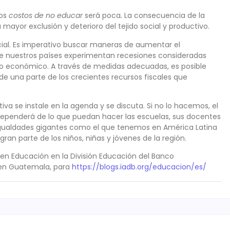
los
costos de no educar
será poca
.
La consecuencia de la
a mayor exclusión y deterioro del tejido social y productivo.
ucial. Es imperativo buscar maneras de aumentar el
ue nuestros países experimentan recesiones consideradas
to económico. A través de medidas adecuadas, es posible
e una parte de los crecientes recursos fiscales que
va se instale en la agenda y se discuta. Si no lo hacemos, el
 dependerá de lo que puedan hacer las escuelas, sus docentes
sigualdades gigantes como el que tenemos en América Latina
ran parte de los niños, niñas y jóvenes de la región.
 en Educación en la División Educación del Banco
D en Guatemala, para
https://blogs.iadb.org/educacion/es/