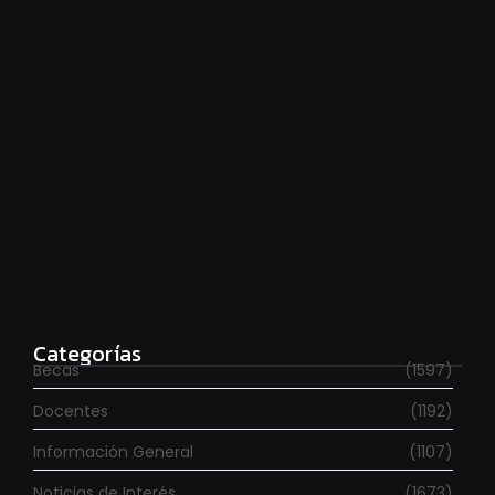
Hace falta moverse más
agosto 6, 2026
Para estudiar en España
agosto 6, 2026
Categorías
Becas
(1597)
Docentes
(1192)
Información General
(1107)
Noticias de Interés
(1673)