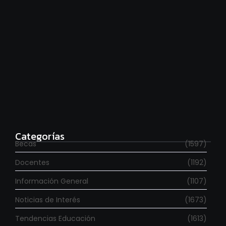
Para estudiar en España
agosto 6, 2026
Categorías
Becas
(1597)
Docentes
(1192)
Información General
(1107)
Noticias de Interés
(1673)
Tendencias Educación
(1613)