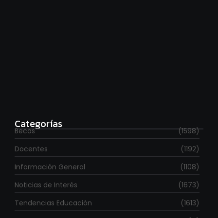
Estudia con beca en el Reino Unido
agosto 7, 2026
Categorías
Becas
(1598)
Docentes
(1192)
Información General
(1108)
Noticias de Interés
(1673)
Tendencias Educación
(1613)