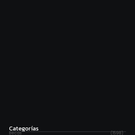
Financiamiento universitario: hay que cumplir la ley
agosto 7, 2026
Estudia con beca en el Reino Unido
agosto 7, 2026
Categorías
Becas
(1598)