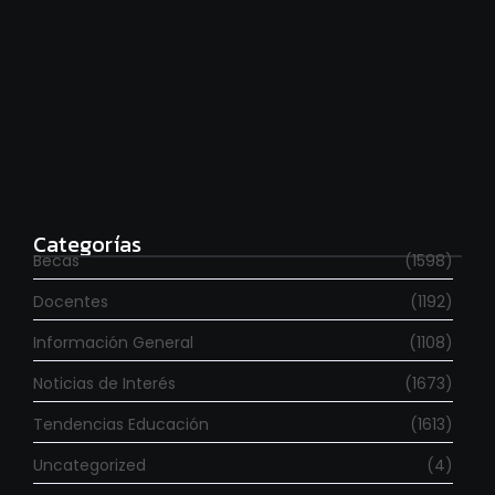
Estudia con beca en el Reino Unido
agosto 7, 2026
Categorías
Becas
(1598)
Docentes
(1192)
Información General
(1108)
Noticias de Interés
(1673)
Tendencias Educación
(1613)
Uncategorized
(4)