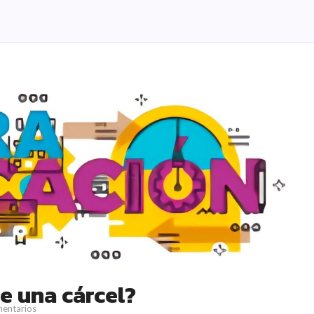
re una cárcel?
entarios