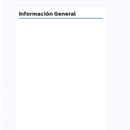
Información General
Radiografía de las juventudes
argentinas: un estudio sobre
expectativas, tecnología y participación
agosto 7, 2026