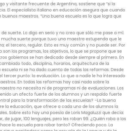
y visitante frecuente de Argentina, sostiene que “si la
cia. El especialista italiano en educación asegura que cuando
en buenos maestros. “Una buena escuela es la que logra que
de suerte. Lo digo en serio y no creo que sólo me pase a mí.
ido mucha suerte porque tuvo una maestra estupenda que le
; el tercero, regular. Esto es muy común y no puede ser. Por
 son los programas, los objetivos, lo que se propone que se
uestros gobiernos se han dedicado desde siempre al primero. En
ambiado todo, disciplina, horarios, arquitectura de la
a escuela ni se ha dado cuenta de todas las reformas. Desde
l tercer punto: la evaluación. Lo que a nadie le ha interesado
maestros. En todas las reformas hay casi nada sobre la
aestro no necesita ni de programas ni de evaluaciones. Los
ido un afecto fuerte de los alumnos y un respaldo fuerte
central para la transformación de las escuelas? –La buena
bre la educación, que ofrece a cada uno de los alumnos la
ales. Sobre esto hay una poesía de Loris Magaluzzi que decía:
, de jugar, 100 lenguajes, pero les roban 99. ¿Quién roba a los
 hace la escuela para robar tanto? Ofreciendo poco. La
 sigue poniéndose como la escuela de la Lengua y de la