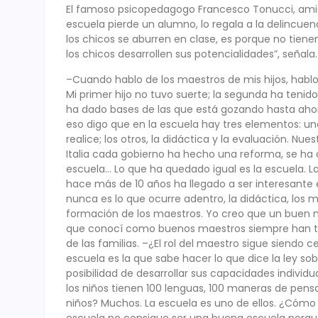
El famoso psicopedagogo Francesco Tonucci, amigo 
escuela pierde un alumno, lo regala a la delincuen
los chicos se aburren en clase, es porque no tien
los chicos desarrollen sus potencialidades”, señala.
–Cuando hablo de los maestros de mis hijos, hablo 
Mi primer hijo no tuvo suerte; la segunda ha ten
ha dado bases de las que está gozando hasta ahora
eso digo que en la escuela hay tres elementos: uno
realice; los otros, la didáctica y la evaluación. N
Italia cada gobierno ha hecho una reforma, se ha c
escuela… Lo que ha quedado igual es la escuela. L
hace más de 10 años ha llegado a ser interesante e
nunca es lo que ocurre adentro, la didáctica, los 
formación de los maestros. Yo creo que un buen m
que conocí como buenos maestros siempre han ten
de las familias. –¿El rol del maestro sigue siendo 
escuela es la que sabe hacer lo que dice la ley so
posibilidad de desarrollar sus capacidades individu
los niños tienen 100 lenguas, 100 maneras de pensar
niños? Muchos. La escuela es uno de ellos. ¿Cómo
escuela no consigue ser una buena escuela porque