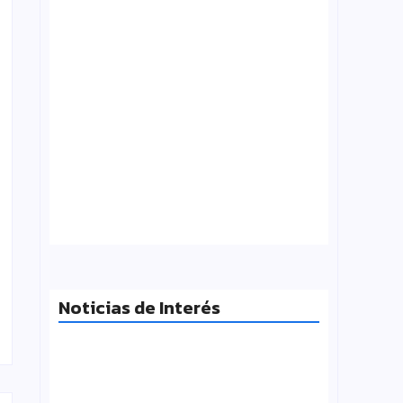
Tensión con el Gobierno: CTERA va al
paro el 3 de agosto por el FONID y los
salarios
julio 31, 2026
Noticias de Interés