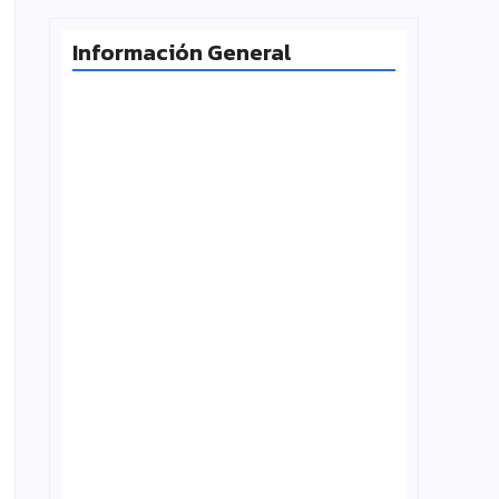
Información General
Milei desafía la Corte y las
universidades vuelven a la calle
agosto 4, 2026