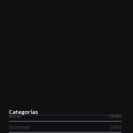
Financiamiento universitario: hay que cumplir la ley
agosto 7, 2026
Estudia con beca en el Reino Unido
agosto 7, 2026
Categorías
Becas
(1598)
Docentes
(1192)