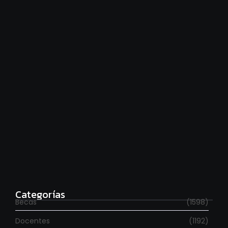
Financiamiento universitario: hay que cumplir la ley
agosto 7, 2026
Estudia con beca en el Reino Unido
agosto 7, 2026
Categorías
Becas
(1598)
Docentes
(1192)