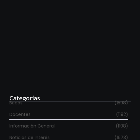
Estudia con beca en el Reino Unido
agosto 7, 2026
Categorías
Becas
(1598)
Docentes
(1192)
Información General
(1108)
Noticias de Interés
(1673)