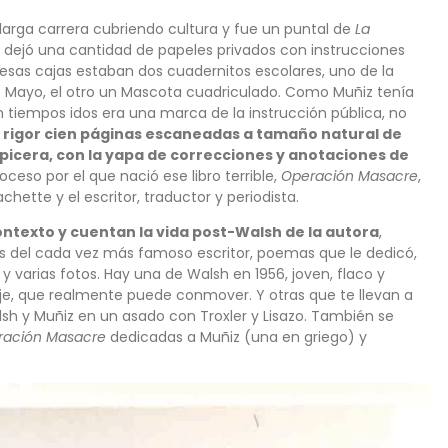
larga carrera cubriendo cultura y fue un puntal de
La
 dejó una cantidad de papeles privados con instrucciones
 esas cajas estaban dos cuadernitos escolares, uno de la
e Mayo, el otro un Mascota cuadriculado. Como Muñiz tenía
 tiempos idos era una marca de la instrucción pública, no
en rigor cien páginas escaneadas a tamaño natural de
apicera, con la yapa de correcciones y anotaciones de
oceso por el que nació ese libro terrible,
Operación Masacre
,
achette y el escritor, traductor y periodista.
contexto y cuentan la vida post-Walsh de la autora
,
tas del cada vez más famoso escritor, poemas que le dedicó,
y varias fotos. Hay una de Walsh en 1956, joven, flaco y
aje, que realmente puede conmover. Y otras que te llevan a
lsh y Muñiz en un asado con Troxler y Lisazo. También se
ración Masacre
dedicadas a Muñiz (una en griego) y