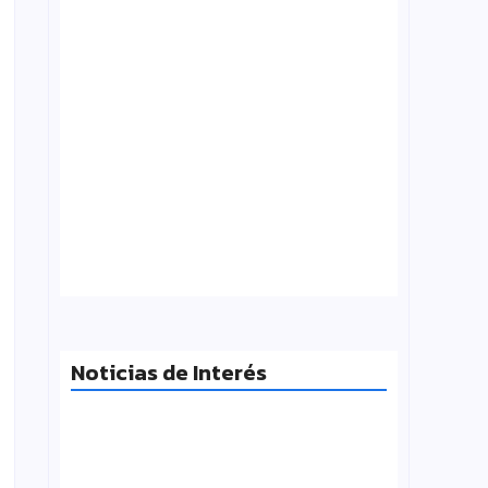
¿Qué es folklore?, Carlos Molinero
agosto 3, 2026
Noticias de Interés