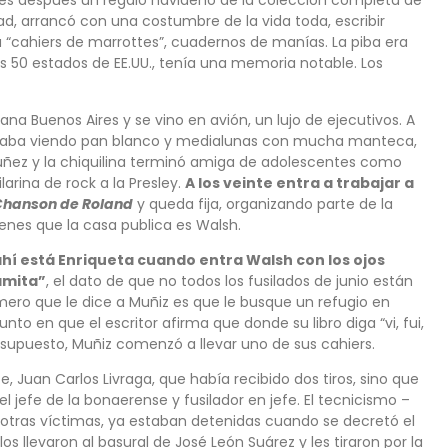
ares después un regalo navideño de la colección completa de
ad, arrancó con una costumbre de la vida toda, escribir
 “cahiers de marrottes”, cuadernos de manías. La piba era
los 50 estados de EE.UU., tenía una memoria notable. Los
jana Buenos Aires y se vino en avión, un lujo de ejecutivos. A
ombraba viendo pan blanco y medialunas con mucha manteca,
Nuñez y la chiquilina terminó amiga de adolescentes como
arina de rock a la Presley.
A los veinte entra a trabajar a
Chanson de Roland
y queda fija, organizando parte de la
venes que la casa publica es Walsh.
hí está Enriqueta cuando entra Walsh con los ojos
amita”
, el dato de que no todos los fusilados de junio están
mero que le dice a Muñiz es que le busque un refugio en
to en que el escritor afirma que donde su libro diga “vi, fui,
or supuesto, Muñiz comenzó a llevar uno de sus cahiers.
 Juan Carlos Livraga, que había recibido dos tiros, sino que
jefe de la bonaerense y fusilador en jefe. El tecnicismo –
s otras víctimas, ya estaban detenidas cuando se decretó el
los llevaron al basural de José León Suárez y les tiraron por la