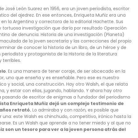
 José León Suarez en 1956, era un joven periodista, escritor
ático del ajedrez. En ese entonces, Enriqueta Muñiz era una
en la Argentina y correctora de la editorial Hachette. Sus
ca y tortuosa investigación que daría por resultado Operación
tino de denuncia. Historia de una investigación (Planeta)
maculada de la joven secretaria y las correcciones del propio
minar de conocer la historia de un libro, de un héroe y de
eriodista y protagonista de la Historia de la literatura
terribles.
elo
. Es una manera de tener coraje, de ser obcecado en la
tor, uno que enseña y es enseñable. Pero ese es nuestro
ítico y social, una construcción. Hay otro Walsh, el que relata
a, y estar con ellas, jugando, hablando. Y ahora hay otro
stá pasando de escritor de enigmas a fundador del periodismo
ista Enriqueta Muñiz dejó un complejo testimonio de
años retrató.
Lo admiraba y con razón, es posible que
una: este Walsh es chinchudo, competitivo, irónico hasta la
learse. Es un Walsh que aprende a no tener miedo y al que no
iz son un tesoro para ver a la joven persona atrás del