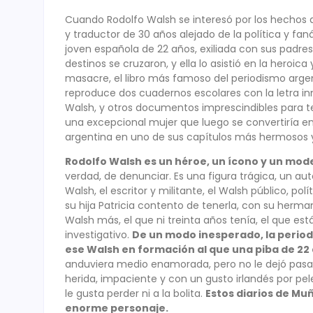
Cuando Rodolfo Walsh se interesó por los hechos de
y traductor de 30 años alejado de la política y fan
joven española de 22 años, exiliada con sus padres 
destinos se cruzaron, y ella lo asistió en la heroi
masacre, el libro más famoso del periodismo argen
reproduce dos cuadernos escolares con la letra in
Walsh, y otros documentos imprescindibles para ter
una excepcional mujer que luego se convertiría en p
argentina en uno de sus capítulos más hermosos y 
Rodolfo Walsh es un héroe, un ícono y un mod
verdad, de denunciar. Es una figura trágica, un au
Walsh, el escritor y militante, el Walsh público, pol
su hija Patricia contento de tenerla, con su herman
Walsh más, el que ni treinta años tenía, el que e
investigativo.
De un modo inesperado, la period
ese Walsh en formación al que una piba de 22 
anduviera medio enamorada, pero no le dejó pasar 
herida, impaciente y con un gusto irlandés por pe
le gusta perder ni a la bolita.
Estos diarios de Muñ
enorme personaje.