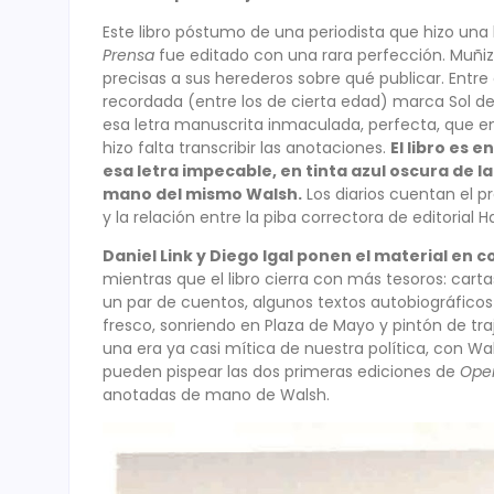
Este libro póstumo de una periodista que hizo una 
Prensa
fue editado con una rara perfección. Muñiz
precisas a sus herederos sobre qué publicar. Entre
recordada (entre los de cierta edad) marca Sol d
esa letra manuscrita inmaculada, perfecta, que en
hizo falta transcribir las anotaciones.
El libro es 
esa letra impecable, en tinta azul oscura de l
mano del mismo Walsh.
Los diarios cuentan el pr
y la relación entre la piba correctora de editorial H
Daniel Link y Diego Igal ponen el material en 
mientras que el libro cierra con más tesoros: car
un par de cuentos, algunos textos autobiográficos 
fresco, sonriendo en Plaza de Mayo y pintón de tr
una era ya casi mítica de nuestra política, con Wa
pueden pispear las dos primeras ediciones de
Ope
anotadas de mano de Walsh.