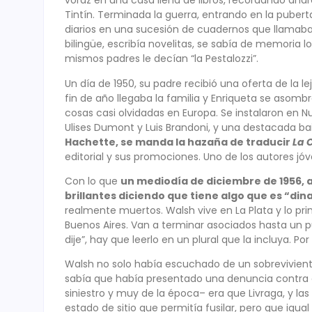
voraz en una casa llena de libros, recordando añ
Tintín. Terminada la guerra, entrando en la pubert
diarios en una sucesión de cuadernos que llamaba
bilingüe, escribía novelitas, se sabía de memoria 
mismos padres le decían “la Pestalozzi”.
Un día de 1950, su padre recibió una oferta de la le
fin de año llegaba la familia y Enriqueta se as
cosas casi olvidadas en Europa. Se instalaron en 
Ulises Dumont y Luis Brandoni, y una destacada bail
Hachette, se manda la hazaña de traducir
La 
editorial y sus promociones. Uno de los autores jó
Con lo que
un mediodía de diciembre de 1956, a
brillantes diciendo que tiene algo que es “din
realmente muertos. Walsh vive en La Plata y lo pri
Buenos Aires. Van a terminar asociados hasta un pun
dije”, hay que leerlo en un plural que la incluya. P
Walsh no solo había escuchado de un sobreviviente,
sabía que había presentado una denuncia contra el 
siniestro y muy de la época– era que Livraga, y la
estado de sitio que permitía fusilar, pero que igual 