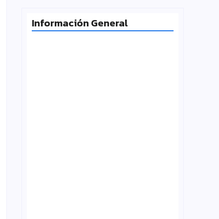
Información General
Radiografía de las juventudes
argentinas: un estudio sobre
expectativas, tecnología y participación
agosto 7, 2026