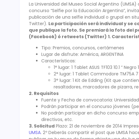
La Universidad del Museo Social Argentino (UMSA) 
concurso “Selfie por la Educación Argentina”, invi
publicación de una selfie individual o grupal en si
Twitter).
La participación será individual y se
que publique la foto. Se premiará la foto del
(Facebook) ó retweets (Twitter)
1. Caracterís
Tipo: Premios, concursos, certámenes
Lugar de disfrute: América, ARGENTINA
Características:
1° lugar: 1 Tablet ASUS TF103 10.1 ” Negro 
2° lugar: 1 Tablet Commodore TM75A 7 
3° lugar: 1 Kit de Edding (Kit que cont
resaltadores, marcadores de pizarra, 
2. Requisitos
Fuente y Fecha de convocatoria: Universidad
Podrán participar en el concurso jóvenes (per
No podrán participar en dicho concurso emp
directivos, etc.
3. Solicitud
Plazo: 21 de noviembre de 2014 Impreso
UMSA
. 2º Deberás compartir el post que UMSA hac
publicar en tu muro de forma abierta una de tus