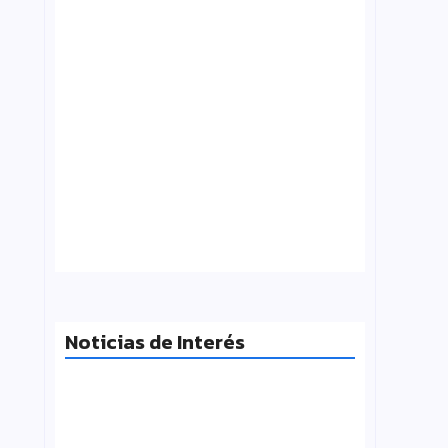
Tensión con el Gobierno: CTERA va al
paro el 3 de agosto por el FONID y los
salarios
julio 31, 2026
Noticias de Interés