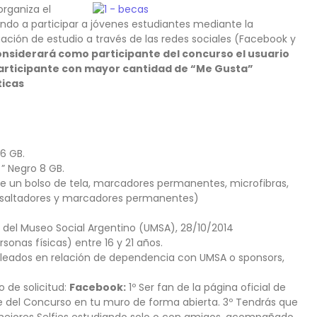
organiza el
tando a participar a jóvenes estudiantes mediante la
tuación de estudio a través de las redes sociales (Facebook y
 considerará como participante del concurso el usuario
 participante con mayor cantidad de “Me Gusta”
ticas
16 GB.
” Negro 8 GB.
iene un bolso de tela, marcadores permanentes, microfibras,
resaltadores y marcadores permanentes)
 del Museo Social Argentino (UMSA), 28/10/2014
sonas físicas) entre 16 y 21 años.
leados en relación de dependencia con UMSA o sponsors,
 de solicitud:
Facebook:
1º Ser fan de la página oficial de
e del Concurso en tu muro de forma abierta. 3º Tendrás que
 mejores Selfies estudiando solo o con amigos, acompañado