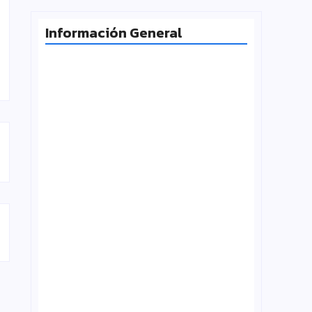
Información General
Milei desafía la Corte y las
universidades vuelven a la calle
agosto 4, 2026