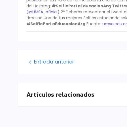
del Hashtag:
#SelfiePorLaEducacionArg
Twitte
(
@UMSA_oficial
) 2º Deberás retweetear el tweet 
timeline una de tus mejores Selfies estudiando s
#SelfiePorLaEducacionArg
Fuente:
umsa.edu.ar
Entrada anterior
Artículos relacionados