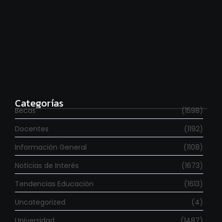
Estudia con beca en el Reino Unido
agosto 7, 2026
Categorías
Becas
(1598)
Docentes
(1192)
Información General
(1108)
Noticias de Interés
(1673)
Tendencias Educación
(1613)
Uncategorized
(4)
Universidad
(1487)