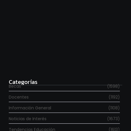
Estudia con beca en el Reino Unido
agosto 7, 2026
Categorías
Becas
(1598)
Docentes
(1192)
Información General
(1108)
Noticias de Interés
(1673)
Tendencias Educación
(1613)