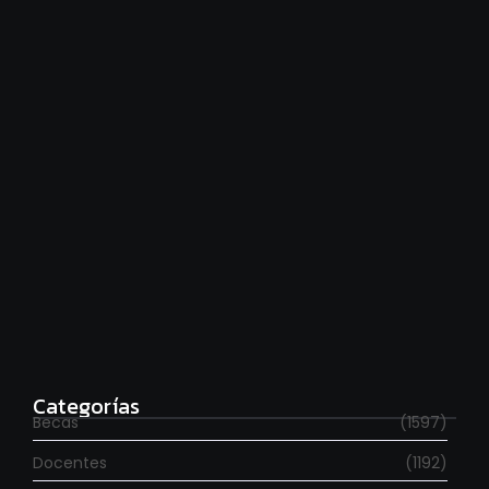
Hace falta moverse más
agosto 6, 2026
Para estudiar en España
agosto 6, 2026
Categorías
Becas
(1597)
Docentes
(1192)