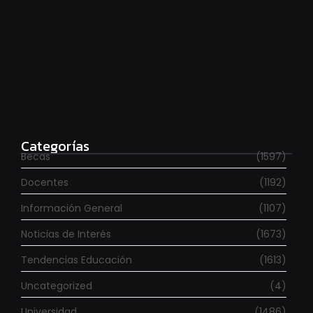
Para estudiar en España
agosto 6, 2026
Categorías
Becas
(1597)
Docentes
(1192)
Información General
(1107)
Noticias de Interés
(1673)
Tendencias Educación
(1613)
Uncategorized
(4)
Universidad
(1486)