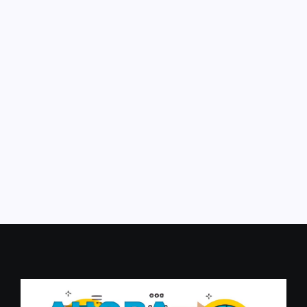
Información General
Caciques estudiantiles
abril 25, 2016
-
No Comments
Paz Elizalde, por los Huarpes, y Sol Smovir, por los
Pehuenches, son las nuevas caciques del centro de
estudiantes del Colegio Universitario Central. Su lista
HP Vibra se impuso con más de 300...
Leer más