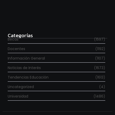
Para estudiar en España
agosto 6, 2026
Categorías
Becas
(1597)
Docentes
(1192)
Información General
(1107)
Noticias de Interés
(1673)
Tendencias Educación
(1613)
Uncategorized
(4)
Universidad
(1486)