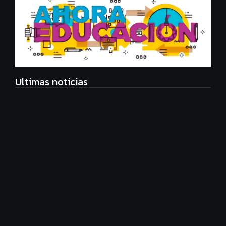
Ultimas noticias