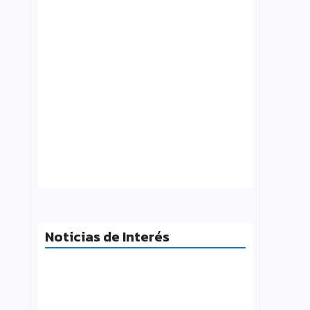
Tensión con el Gobierno: CTERA va al
paro el 3 de agosto por el FONID y los
salarios
julio 31, 2026
Noticias de Interés