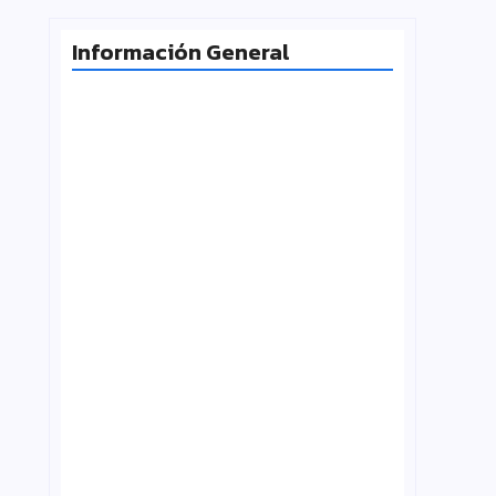
Información General
Milei desafía la Corte y las
universidades vuelven a la calle
agosto 4, 2026