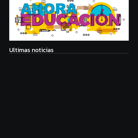
Ultimas noticias