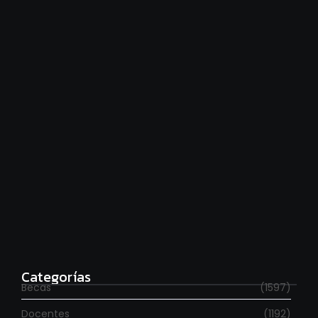
Hace falta moverse más
agosto 6, 2026
Para estudiar en España
agosto 6, 2026
Categorías
Becas
(1597)
Docentes
(1192)