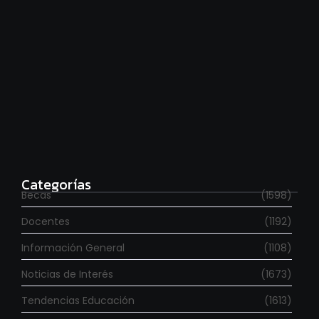
Estudia con beca en el Reino Unido
agosto 7, 2026
Categorías
Becas
(1598)
Docentes
(1192)
Información General
(1108)
Noticias de Interés
(1673)
Tendencias Educación
(1613)