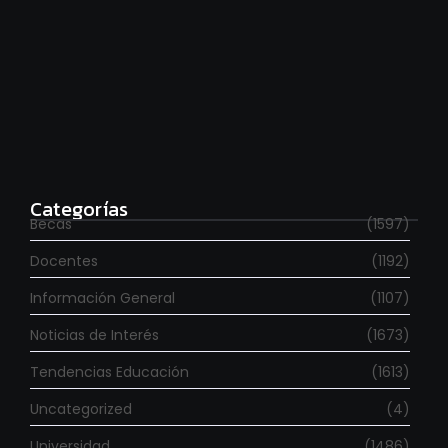
Para estudiar en España
agosto 6, 2026
Categorías
Becas
(1597)
Docentes
(1192)
Información General
(1107)
Noticias de Interés
(1673)
Tendencias Educación
(1613)
Uncategorized
(4)
Universidad
(1486)