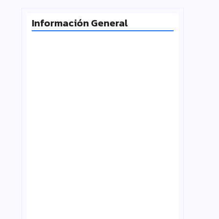
Información General
Radiografía de las juventudes
argentinas: un estudio sobre
expectativas, tecnología y participación
agosto 7, 2026