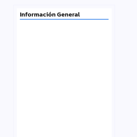
Información General
Milei desafía la Corte y las
universidades vuelven a la calle
agosto 4, 2026