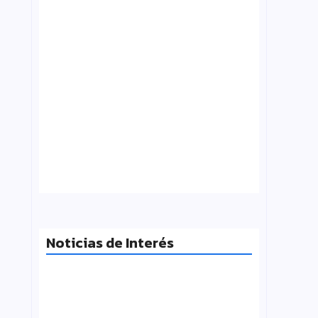
Tensión con el Gobierno: CTERA va al
paro el 3 de agosto por el FONID y los
salarios
julio 31, 2026
Noticias de Interés