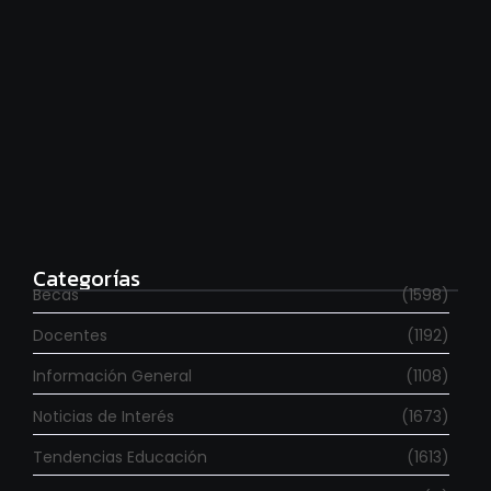
Estudia con beca en el Reino Unido
agosto 7, 2026
Categorías
Becas
(1598)
Docentes
(1192)
Información General
(1108)
Noticias de Interés
(1673)
Tendencias Educación
(1613)