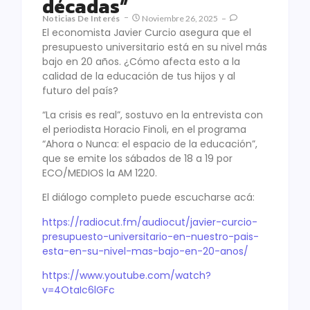
décadas”
Noticias De Interés
Noviembre 26, 2025
El economista Javier Curcio asegura que el
presupuesto universitario está en su nivel más
bajo en 20 años. ¿Cómo afecta esto a la
calidad de la educación de tus hijos y al
futuro del país?
“La crisis es real”, sostuvo en la entrevista con
el periodista Horacio Finoli, en el programa
“Ahora o Nunca: el espacio de la educación”,
que se emite los sábados de 18 a 19 por
ECO/MEDIOS la AM 1220.
El diálogo completo puede escucharse acá:
https://radiocut.fm/audiocut/
javier-curcio-
presupuesto-
universitario-en-nuestro-pais-
esta-en-su-nivel-mas-bajo-en-
20-anos/
https://www.youtube.com/watch?
v=4OtaIc6lGFc