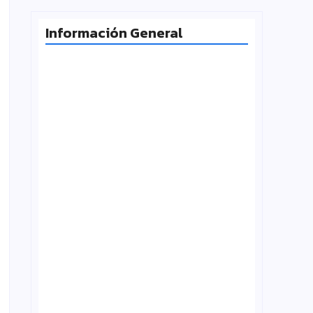
Información General
Milei desafía la Corte y las
universidades vuelven a la calle
agosto 4, 2026