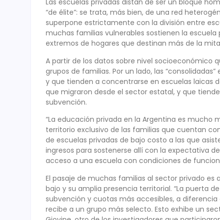
Las escuelas privadas distan de ser un bloque ho
“de élite”: se trata, más bien, de una red heterogé
superpone estrictamente con la división entre esc
muchas familias vulnerables sostienen la escuela
extremos de hogares que destinan más de la mitad
A partir de los datos sobre nivel socioeconómico q
grupos de familias. Por un lado, las “consolidadas”
y que tienden a concentrarse en escuelas laicas de 
que migraron desde el sector estatal, y que tiend
subvención.
“La educación privada en la Argentina es mucho má
territorio exclusivo de las familias que cuentan 
de escuelas privadas de bajo costo a las que asis
ingresos para sostenerse allí con la expectativa d
acceso a una escuela con condiciones de funciona
El pasaje de muchas familias al sector privado es a
bajo y su amplia presencia territorial. “La puerta d
subvención y cuotas más accesibles, a diferencia 
recibe a un grupo más selecto. Esto exhibe un se
Giovine, otro de los investigadores que participaron