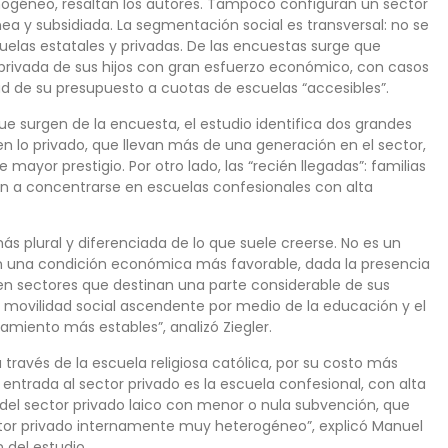
mogéneo, resaltan los autores. Tampoco configuran un sector
nea y subsidiada. La segmentación social es transversal: no se
uelas estatales y privadas. De las encuestas surge que
 privada de sus hijos con gran esfuerzo económico, con casos
 de su presupuesto a cuotas de escuelas “accesibles”.
ue surgen de la encuesta, el estudio identifica dos grandes
 en lo privado, que llevan más de una generación en el sector,
mayor prestigio. Por otro lado, las “recién llegadas”: familias
en a concentrarse en escuelas confesionales con alta
s plural y diferenciada de lo que suele creerse. No es un
con una condición económica más favorable, dada la presencia
ten sectores que destinan una parte considerable de sus
e movilidad social ascendente por medio de la educación y el
miento más estables”, analizó Ziegler.
 través de la escuela religiosa católica, por su costo más
e entrada al sector privado es la escuela confesional, con alta
del sector privado laico con menor o nula subvención, que
ctor privado internamente muy heterogéneo”, explicó Manuel
 del estudio.