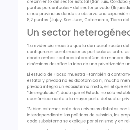
crecimiento del sector estatal (San Luis, Córdoba
puntos porcentuales– del sector privado (15 jurisdi
cinco provincias donde se observa una expansión s
8,2 puntos (Jujuy, San Juan, Catamarca, Tierra de
Un sector heterogéne
“La evidencia muestra que la democratización del
configuraron combinaciones particulares entre esc
donde ambos sectores interactúan de manera divers
dinámicas desafían la idea de una privatización un
El estudio de Flacso muestra –también a contrama
estatal y privada no es dicotómica ni, mucho men
privada integra un ecosistema mixto, en el que el E
“desregulación”, dado que el Estado no sólo est
económicamente a la mayor parte del sector priv
“Si bien estamos ante dos universos distintos con
interdependiente: las políticas de subsidio, las pr
cada subsistema se explique por sí mismo y en rela