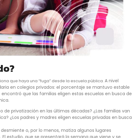
ado?
A nivel
iona que haya una “fuga” desde la escuela pública.
daria en colegios privados: el porcentaje se mantuvo estable
o encontró que las familias eligen estas escuelas en busca de
mica.
o de privatización en las últimas décadas? ¿Las familias van
ública? ¿Los padres y madres eligen escuelas privadas en busca
 desmiente o, por lo menos, matiza algunos lugares
 El estudio, que se presentará la semana que viene y se