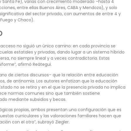
 y Santa Fe), varias con crecimiento moderado –hasta 4
cciones, entre ellas Buenos Aires, CABA y Mendoza), y solo
ignificativa del sector privado, con aumentos de entre 4 y
l Fuego y Chaco).
o
 acceso no siguió un único camino: en cada provincia se
uelas estatales y privadas, dando lugar a un sistema híbrido
a, no siempre lineal y a veces contradictoria. Estas
iforme”, afirmó Reátegui.
no de ciertos discursos– que la relación entre educación
os, de antinomia. Los autores enfatizan que la educación
stado no se retira y en el que la presencia privada no implica
ablece normas comunes sino que también sostiene
ado mediante subsidios y becas.
 lógicas propias, ambos presentan una configuración que es
opuestas curriculares y las valoraciones familiares hacen que
ción con el otro”, subrayó Ziegler.