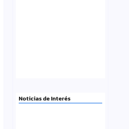
Tensión con el Gobierno: CTERA va al
paro el 3 de agosto por el FONID y los
salarios
julio 31, 2026
Noticias de Interés